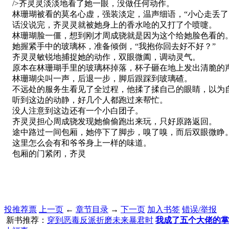
/>齐灵灵淡淡地看了她一眼，没做任何动作。
林珊瑚被看的莫名心虚，强装淡定，温声细语，“小心走丢了
话没说完，齐灵灵就被她身上的香水呛的又打了个喷嚏。
林珊瑚脸一僵，想到刚才周成骁就是因为这个给她脸色看的
她握紧手中的玻璃杯，准备倾倒，“我抱你回去好不好？”
齐灵灵敏锐地捕捉她的动作，双眼微阖，调动灵气。
原本在林珊瑚手里的玻璃杯掉落，杯子砸在地上发出清脆的
林珊瑚尖叫一声，后退一步，脚后跟踩到玻璃碴。
不远处的服务生看见了全过程，他揉了揉自己的眼睛，以为自
听到这边的动静，好几个人都跑过来帮忙。
没人注意到这边还有一个小白团子。
齐灵灵担心周成骁发现她偷偷跑出来玩，只好原路返回。
途中路过一间包厢，她停下了脚步，嗅了嗅，而后双眼微睁
这里怎么会有和爷爷身上一样的味道。
包厢的门紧闭，齐灵
投推荐票
上一页
←
章节目录
→
下一页
加入书签
错误/举报
新书推荐：
穿到恶毒反派折磨未来暴君时
我成了五个大佬的掌