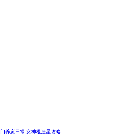
豪门养崽日常
女神棍造星攻略